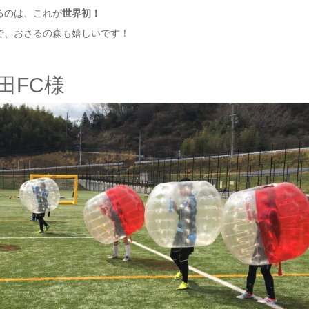
るのは、これが
世界初！
で、おさるの森も嬉しいです！
田FC様