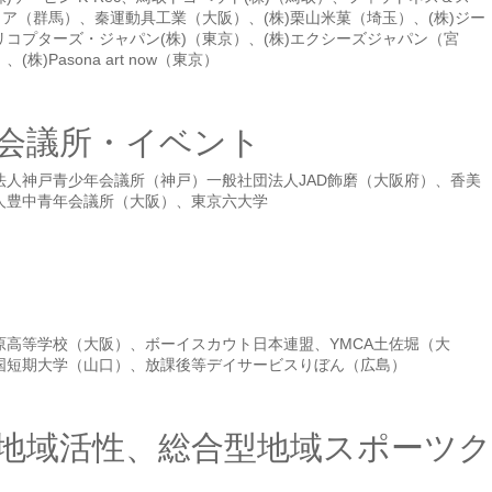
ノア（群馬）、秦運動具工業（大阪）、(株)栗山米菓（埼玉）、(株)ジー
コプターズ・ジャパン(株)（東京）、(株)エクシーズジャパン（宮
Pasona art now（東京）
会議所・イベント
法人神戸青少年会議所（神戸）一般社団法人JAD飾磨（大阪府）、香美
人豊中青年会議所（大阪）、東京六大学
高等学校（大阪）、ボーイスカウト日本連盟、YMCA土佐堀（大
国短期大学（山口）、放課後等デイサービスりぼん（広島）
地域活性、総合型地域スポーツク