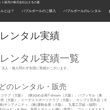
ット販売の株式会社おさるの森
ールとは？
バブルボールのご購入
バブルボールのレンタル
レンタル実績
レンタル実績一覧
、法人・個人問わず全国に実績がございます。
どのレンタル・販売
コラブ（大阪）、(株)ゆめ企画T-dream（大阪）、バブッサル（東
作所（大阪）、イーデススポーツクラブ（大阪）、カンプリ茨木店（大
株)サンアメニティ、(株)運動会屋（大阪）、九電工労組（福岡）、
株)ケーヒン K-Rec、鳥取トヨペット(株)（鳥取）、フィットネス＆ス