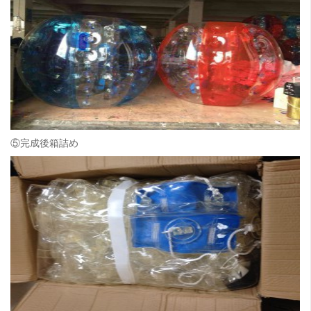
⑤完成後箱詰め