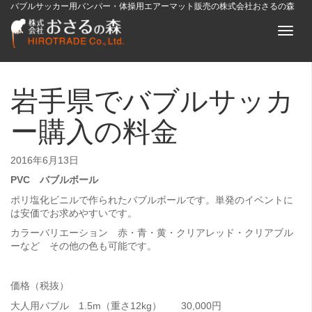
バブルサッカー用バンパー・体操用エアーマット販売の株式会社おさるの森
Toggl
naviga
岩手県でバブルサッカ
ー購入の料金
2016年6月13日
PVC バブルボール
ポリ塩化ビニルで作られたバブルボールです。単発のイベントに
は安価でお求めやすいです。
カラーバリエーション 赤・青・黄・クリアレッド・クリアブル
ーなど その他の色も可能です。
価格（税抜）
大人用バブル 1.5m（重さ12kg） 30,000円