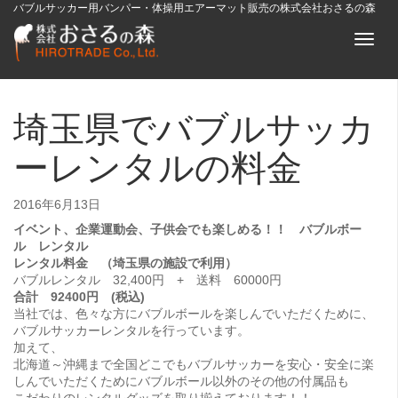
バブルサッカー用バンパー・体操用エアーマット販売の株式会社おさるの森
Toggl
naviga
埼玉県でバブルサッカ
ーレンタルの料金
2016年6月13日
イベント、企業運動会、子供会でも楽しめる！！ バブルボー
ル レンタル
レンタル料金 （埼玉県の施設で利用）
バブルレンタル 32,400円 + 送料 60000円
合計 92400円 (税込)
当社では、色々な方にバブルボールを楽しんでいただくために、
バブルサッカーレンタルを行っています。
加えて、
北海道～沖縄まで全国どこでもバブルサッカーを安心・安全に楽
しんでいただくためにバブルボール以外のその他の付属品も