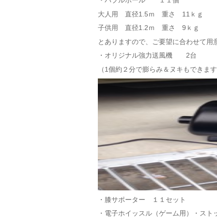
・
バブルボール １１個
大人用 直径1.5ｍ 重さ 11ｋｇ
子供用 直径1.2ｍ 重さ 9ｋｇ
とありますので、ご要望に合わせて用
・オリジナル強力送風機 2台
（1個約２分で膨らみ＆ヌキもできま
・膝サポーター １１セット
・電子ホイッスル（ゲーム用）・スト